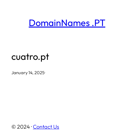
Skip
to
DomainNames .PT
content
cuatro.pt
January 14, 2025
·
© 2024 ·
Contact Us