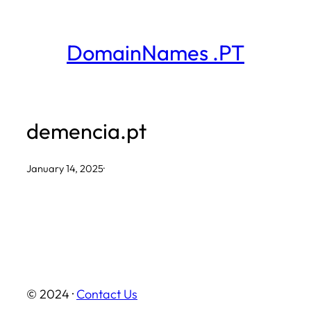
Skip
to
DomainNames .PT
content
demencia.pt
January 14, 2025
·
© 2024 ·
Contact Us